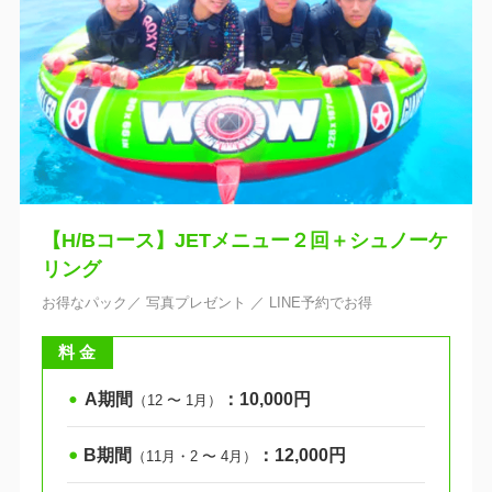
【H/Bコース】
JETメニュー２回＋シュノーケ
リング
お得なパック／ 写真プレゼント ／ LINE予約でお得
料 金
A期間
：10,000円
⚫︎
（12 〜 1月）
B期間
：12,000円
⚫︎
（11月・2 〜 4月）