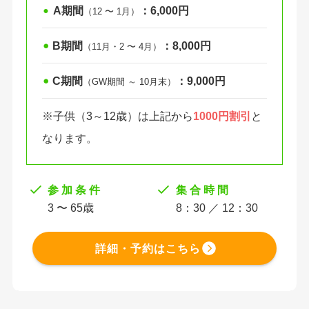
A期間
：6,000円
⚫︎
（12 〜 1月）
B期間
：8,000円
⚫︎
（11月・2 〜 4月）
C期間
：9,000円
⚫︎
（GW期間 ～ 10月末）
※子供（3～12歳）は上記から
1000円割引
と
なります。
参 加 条 件
集 合 時 間
3 〜 65歳
8：30 ／ 12：30
詳細・予約はこちら