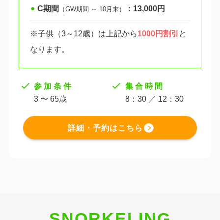
C期間
：13,000円
⚫︎
（GW期間 ～ 10月末）
※子供（3～12歳）は上記から
1000円割引
と
なります。
参 加 条 件
集 合 時 間
3 〜 65歳
8：30 ／ 12：30
詳細・予約はこちら
SNORKELING