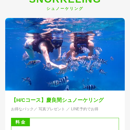
シュノーケリング
【H/Cコース】
慶良間シュノーケリング
お得なパック／ 写真プレゼント ／ LINE予約でお得
料 金