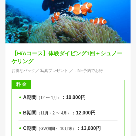
【
H/Aコース】
体験ダイビング1回＋シュノー
ケリング
お得なパック／ 写真プレゼント ／ LINE予約でお得
料 金
A期間
：10,000円
⚫︎
（12 〜 1月）
B期間
：12,000円
⚫︎
（11月・2 〜 4月）
C期間
：13,000円
⚫︎
（GW期間～ 10月末）