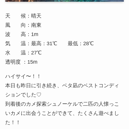
天 候：晴天
風 向：南東
波 高：1m
気 温：最高：31℃ 最低：28℃
水 温：27℃
透明度 ：15m
ハイサイ〜！！
本日も昨日に引き続き、ベタ凪のベストコンディ
ションでした♡
到着後のカメ探索シュノーケルで二匹の人懐っこ
いカメに出会うことができて、たくさん遊べまし
た！！